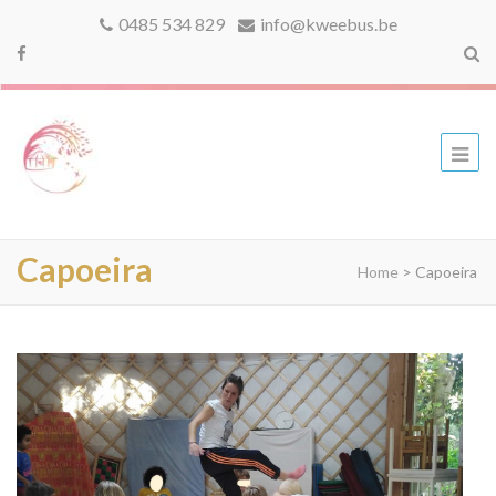
0485 534 829
info@kweebus.be
kweebus
Capoeira
Home
>
Capoeira