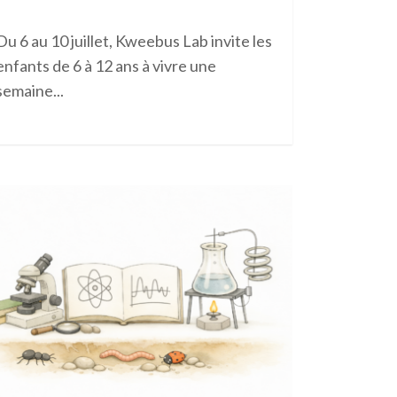
Du
6 au 10 juillet
, Kweebus Lab invite les
enfants de
6 à 12 ans
à vivre une
semaine...