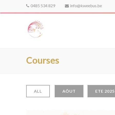
0485 534 829
info@kweebus.be
kweebus
Courses
ALL
AÔUT
ETE 2025