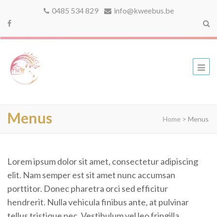
0485 534 829
info@kweebus.be
kweebus
Menus
Home
>
Menus
Lorem ipsum dolor sit amet, consectetur adipiscing
elit. Nam semper est sit amet nunc accumsan
porttitor. Donec pharetra orci sed efficitur
hendrerit. Nulla vehicula finibus ante, at pulvinar
tellus tristique nec. Vestibulum vel leo fringilla,