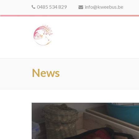
0485 534 829
info@kweebus.be
kweebus
News