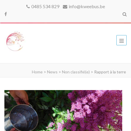
0485 534 829
info@kweebus.be
kweebus
Home
>
News
>
Non classifié(e)
>
Rapport à la terre